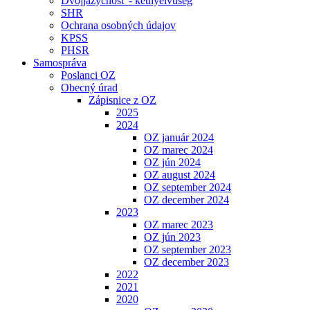
Dvojjazyčnosť - kétnyelvűség
SHR
Ochrana osobných údajov
KPSS
PHSR
Samospráva
Poslanci OZ
Obecný úrad
Zápisnice z OZ
2025
2024
OZ január 2024
OZ marec 2024
OZ jún 2024
OZ august 2024
OZ september 2024
OZ december 2024
2023
OZ marec 2023
OZ jún 2023
OZ september 2023
OZ december 2023
2022
2021
2020