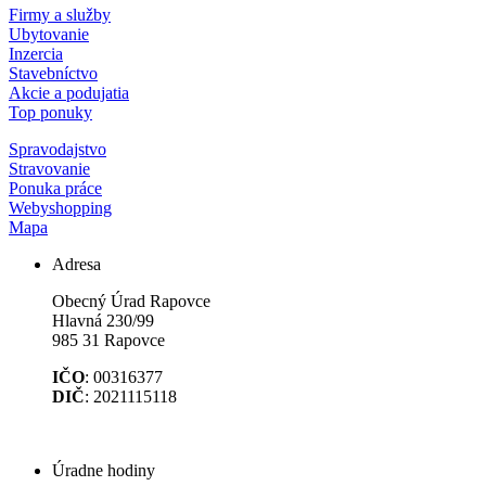
Firmy a služby
Ubytovanie
Inzercia
Stavebníctvo
Akcie a podujatia
Top ponuky
Spravodajstvo
Stravovanie
Ponuka práce
Webyshopping
Mapa
Adresa
Obecný Úrad Rapovce
Hlavná 230/99
985 31 Rapovce
IČO
: 00316377
DIČ
: 2021115118
Úradne hodiny