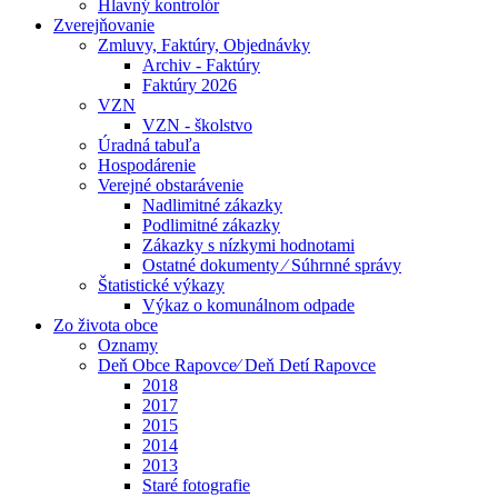
Hlavný kontrolór
Zverejňovanie
Zmluvy, Faktúry, Objednávky
Archiv - Faktúry
Faktúry 2026
VZN
VZN - školstvo
Úradná tabuľa
Hospodárenie
Verejné obstarávenie
Nadlimitné zákazky
Podlimitné zákazky
Zákazky s nízkymi hodnotami
Ostatné dokumenty ⁄ Súhrnné správy
Štatistické výkazy
Výkaz o komunálnom odpade
Zo života obce
Oznamy
Deň Obce Rapovce⁄ Deň Detí Rapovce
2018
2017
2015
2014
2013
Staré fotografie