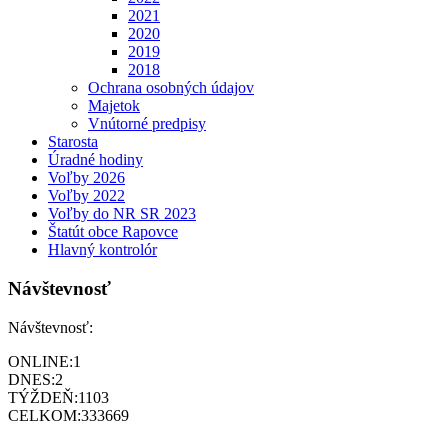
2021
2020
2019
2018
Ochrana osobných údajov
Majetok
Vnútorné predpisy
Starosta
Úradné hodiny
Voľby 2026
Voľby 2022
Voľby do NR SR 2023
Štatút obce Rapovce
Hlavný kontrolór
Návštevnosť
Návštevnosť:
ONLINE:
1
DNES:
2
TÝŽDEŇ:
1103
CELKOM:
333669