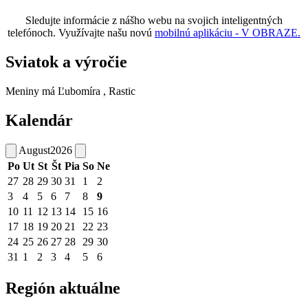
Sledujte informácie z nášho webu na svojich inteligentných
telefónoch. Využívajte našu novú
mobilnú aplikáciu - V OBRAZE.
Sviatok a výročie
Meniny má
Ľubomíra
, Rastic
Kalendár
August
2026
Po
Ut
St
Št
Pia
So
Ne
27
28
29
30
31
1
2
3
4
5
6
7
8
9
10
11
12
13
14
15
16
17
18
19
20
21
22
23
24
25
26
27
28
29
30
31
1
2
3
4
5
6
Región aktuálne