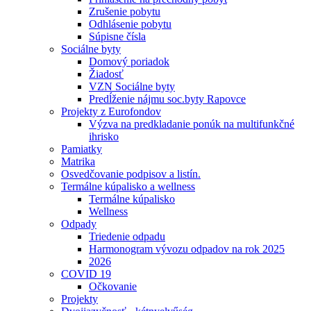
Zrušenie pobytu
Odhlásenie pobytu
Súpisne čísla
Sociálne byty
Domový poriadok
Žiadosť
VZN Sociálne byty
Predĺženie nájmu soc.byty Rapovce
Projekty z Eurofondov
Výzva na predkladanie ponúk na multifunkčné
ihrisko
Pamiatky
Matrika
Osvedčovanie podpisov a listín.
Termálne kúpalisko a wellness
Termálne kúpalisko
Wellness
Odpady
Triedenie odpadu
Harmonogram vývozu odpadov na rok 2025
2026
COVID 19
Očkovanie
Projekty