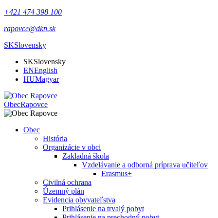
+421 474 398 100
rapovce@dkn.sk
SK
Slovensky
SK
Slovensky
EN
English
HU
Magyar
Obec
Rapovce
Obec
História
Organizácie v obci
Zakladná škola
Vzdelávanie a odborná príprava učiteľov
Erasmus+
Civilná ochrana
Územný plán
Evidencia obyvateľstva
Prihlásenie na trvalý pobyt
Prihlásenie na prechodný pobyt