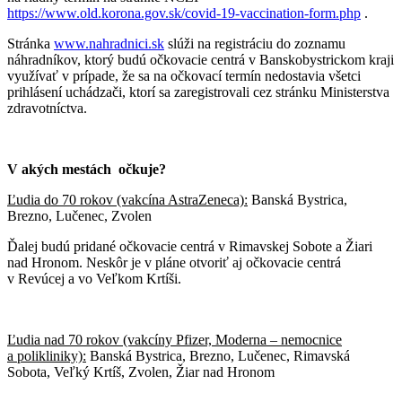
https://www.old.korona.gov.sk/covid-19-vaccination-form.php
.
Stránka
www.nahradnici.sk
slúži na registráciu do zoznamu
náhradníkov, ktorý budú očkovacie centrá v Banskobystrickom kraji
využívať v prípade, že sa na očkovací termín nedostavia všetci
prihlásení uchádzači, ktorí sa zaregistrovali cez stránku Ministerstva
zdravotníctva.
V akých mestách očkuje?
Ľudia do 70 rokov (vakcína AstraZeneca):
Banská Bystrica,
Brezno, Lučenec, Zvolen
Ďalej budú pridané očkovacie centrá v Rimavskej Sobote a Žiari
nad Hronom. Neskôr je v pláne otvoriť aj očkovacie centrá
v Revúcej a vo Veľkom Krtíši.
Ľudia nad 70 rokov (vakcíny Pfizer, Moderna – nemocnice
a polikliniky):
Banská Bystrica, Brezno, Lučenec, Rimavská
Sobota, Veľký Krtíš, Zvolen, Žiar nad Hronom