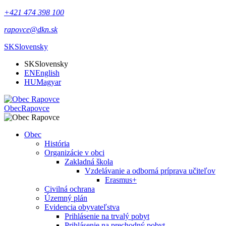
+421 474 398 100
rapovce@dkn.sk
SK
Slovensky
SK
Slovensky
EN
English
HU
Magyar
Obec
Rapovce
Obec
História
Organizácie v obci
Zakladná škola
Vzdelávanie a odborná príprava učiteľov
Erasmus+
Civilná ochrana
Územný plán
Evidencia obyvateľstva
Prihlásenie na trvalý pobyt
Prihlásenie na prechodný pobyt