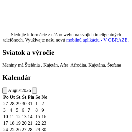
Sledujte informácie z nášho webu na svojich inteligentných
telefónoch. Využívajte našu novú
mobilnú aplikáciu - V OBRAZE.
Sviatok a výročie
Meniny má
Štefánia
, Kajetán, Afra, Afrodita, Kajetána, Štefana
Kalendár
August
2026
Po
Ut
St
Št
Pia
So
Ne
27
28
29
30
31
1
2
3
4
5
6
7
8
9
10
11
12
13
14
15
16
17
18
19
20
21
22
23
24
25
26
27
28
29
30