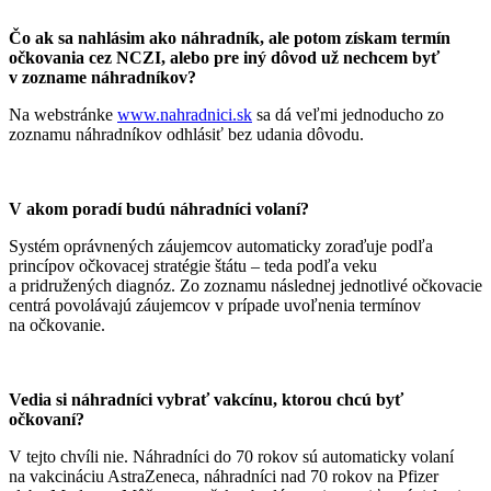
Čo ak sa nahlásim ako náhradník, ale potom získam termín
očkovania cez NCZI, alebo pre iný dôvod už nechcem byť
v zozname náhradníkov?
Na webstránke
www.nahradnici.sk
sa dá veľmi jednoducho zo
zoznamu náhradníkov odhlásiť bez udania dôvodu.
V akom poradí budú náhradníci volaní?
Systém oprávnených záujemcov automaticky zoraďuje podľa
princípov očkovacej stratégie štátu – teda podľa veku
a pridružených diagnóz. Zo zoznamu následnej jednotlivé očkovacie
centrá povolávajú záujemcov v prípade uvoľnenia termínov
na očkovanie.
Vedia si náhradníci vybrať vakcínu, ktorou chcú byť
očkovaní?
V tejto chvíli nie. Náhradníci do 70 rokov sú automaticky volaní
na vakcináciu AstraZeneca, náhradníci nad 70 rokov na Pfizer