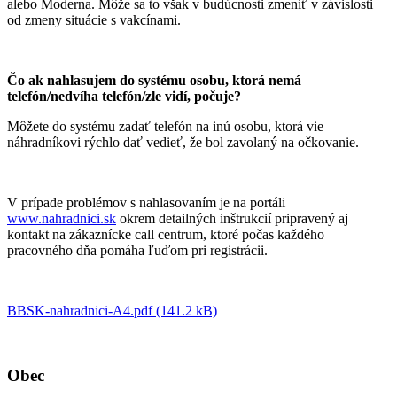
alebo Moderna. Môže sa to však v budúcnosti zmeniť v závislosti
od zmeny situácie s vakcínami.
Čo ak nahlasujem do systému osobu, ktorá nemá
telefón
/
nedvíha telefón
/zle vidí, po
čuje?
Môžete do systému zadať telefón na inú osobu, ktorá vie
náhradníkovi rýchlo dať vedieť, že bol zavolaný na očkovanie.
V prípade problémov s nahlasovaním je na portáli
www.nahradnici.sk
okrem detailných inštrukcií pripravený aj
kontakt na zákaznícke call centrum, ktoré počas každého
pracovného dňa pomáha ľuďom pri registrácii.
BBSK-nahradnici-A4.pdf (141.2 kB)
Obec