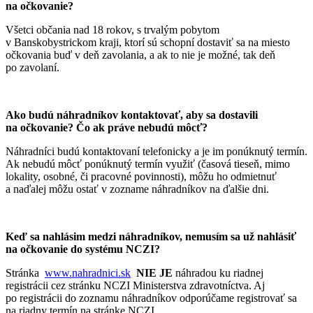
na očkovanie?
Všetci občania nad 18 rokov, s trvalým pobytom
v Banskobystrickom kraji, ktorí sú schopní dostaviť sa na miesto
očkovania buď v deň zavolania, a ak to nie je možné, tak deň
po zavolaní.
Ako budú náhradníkov kontaktovať, aby sa dostavili
na očkovanie? Čo ak práve nebudú môcť?
Náhradníci budú kontaktovaní telefonicky a je im ponúknutý termín.
Ak nebudú môcť ponúknutý termín využiť (časová tieseň, mimo
lokality, osobné, či pracovné povinnosti), môžu ho odmietnuť
a naďalej môžu ostať v zozname náhradníkov na ďalšie dni.
Keď sa nahlásim medzi náhradníkov, nemusím sa už nahlásiť
na očkovanie do systému NCZI?
Stránka
www.nahradnici.sk
NIE JE
náhradou ku riadnej
registrácii cez stránku NCZI Ministerstva zdravotníctva. Aj
po registrácii do zoznamu náhradníkov odporúčame registrovať sa
na riadny termín na stránke NCZI