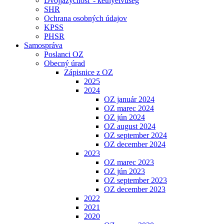
Dvojjazyčnosť - kétnyelvűség
SHR
Ochrana osobných údajov
KPSS
PHSR
Samospráva
Poslanci OZ
Obecný úrad
Zápisnice z OZ
2025
2024
OZ január 2024
OZ marec 2024
OZ jún 2024
OZ august 2024
OZ september 2024
OZ december 2024
2023
OZ marec 2023
OZ jún 2023
OZ september 2023
OZ december 2023
2022
2021
2020