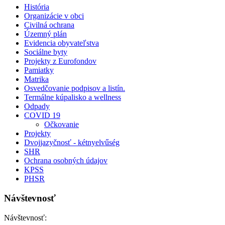
História
Organizácie v obci
Civilná ochrana
Územný plán
Evidencia obyvateľstva
Sociálne byty
Projekty z Eurofondov
Pamiatky
Matrika
Osvedčovanie podpisov a listín.
Termálne kúpalisko a wellness
Odpady
COVID 19
Očkovanie
Projekty
Dvojjazyčnosť - kétnyelvűség
SHR
Ochrana osobných údajov
KPSS
PHSR
Návštevnosť
Návštevnosť: