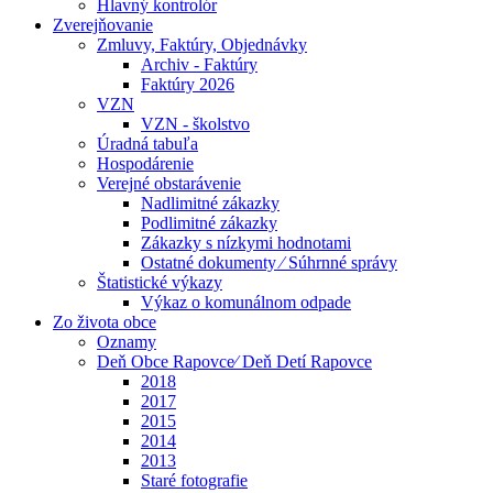
Hlavný kontrolór
Zverejňovanie
Zmluvy, Faktúry, Objednávky
Archiv - Faktúry
Faktúry 2026
VZN
VZN - školstvo
Úradná tabuľa
Hospodárenie
Verejné obstarávenie
Nadlimitné zákazky
Podlimitné zákazky
Zákazky s nízkymi hodnotami
Ostatné dokumenty ⁄ Súhrnné správy
Štatistické výkazy
Výkaz o komunálnom odpade
Zo života obce
Oznamy
Deň Obce Rapovce⁄ Deň Detí Rapovce
2018
2017
2015
2014
2013
Staré fotografie