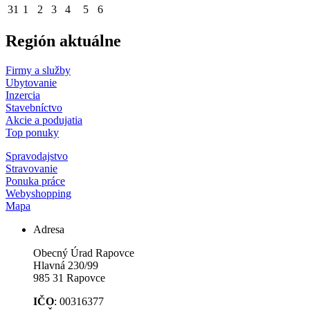
31
1
2
3
4
5
6
Región aktuálne
Firmy a služby
Ubytovanie
Inzercia
Stavebníctvo
Akcie a podujatia
Top ponuky
Spravodajstvo
Stravovanie
Ponuka práce
Webyshopping
Mapa
Adresa
Obecný Úrad Rapovce
Hlavná 230/99
985 31 Rapovce
IČO
: 00316377