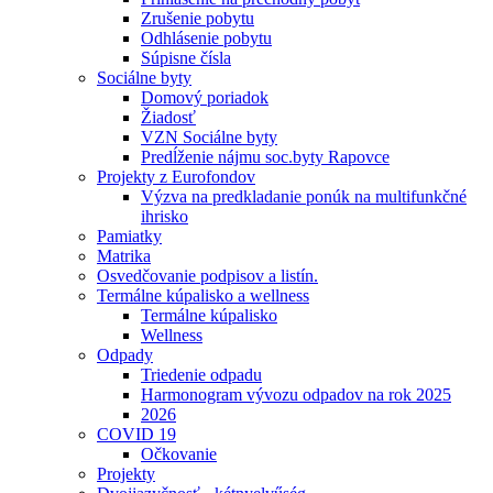
Zrušenie pobytu
Odhlásenie pobytu
Súpisne čísla
Sociálne byty
Domový poriadok
Žiadosť
VZN Sociálne byty
Predĺženie nájmu soc.byty Rapovce
Projekty z Eurofondov
Výzva na predkladanie ponúk na multifunkčné
ihrisko
Pamiatky
Matrika
Osvedčovanie podpisov a listín.
Termálne kúpalisko a wellness
Termálne kúpalisko
Wellness
Odpady
Triedenie odpadu
Harmonogram vývozu odpadov na rok 2025
2026
COVID 19
Očkovanie
Projekty