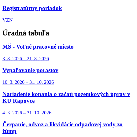
Registratúrny poriadok
VZN
Úradná tabuľa
MŠ - Voľné pracovné miesto
3. 8.
2026
–
21. 8.
2026
Vypaľovanie porastov
10. 3.
2026
–
31. 10.
2026
Nariadenie konania o začatí pozemkových úprav v
KU Rapovce
4. 3.
2026
–
31. 10.
2026
Čerpanie, odvoz a likvidácie odpadovej vody zo
žúmp