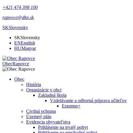
+421 474 398 100
rapovce@dkn.sk
SK
Slovensky
SK
Slovensky
EN
English
HU
Magyar
Obec
Rapovce
Obec
História
Organizácie v obci
Zakladná škola
Vzdelávanie a odborná príprava učiteľov
Erasmus+
Civilná ochrana
Územný plán
Evidencia obyvateľstva
Prihlásenie na trvalý pobyt
Prihlásenie na prechodný pobyt