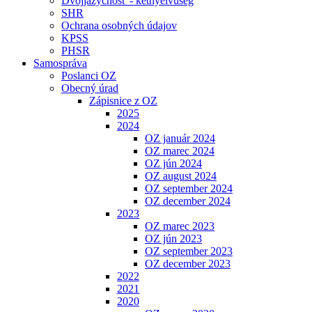
Dvojjazyčnosť - kétnyelvűség
SHR
Ochrana osobných údajov
KPSS
PHSR
Samospráva
Poslanci OZ
Obecný úrad
Zápisnice z OZ
2025
2024
OZ január 2024
OZ marec 2024
OZ jún 2024
OZ august 2024
OZ september 2024
OZ december 2024
2023
OZ marec 2023
OZ jún 2023
OZ september 2023
OZ december 2023
2022
2021
2020