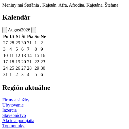
Meniny má
Štefánia
, Kajetán, Afra, Afrodita, Kajetána, Štefana
Kalendár
August
2026
Po
Ut
St
Št
Pia
So
Ne
27
28
29
30
31
1
2
3
4
5
6
7
8
9
10
11
12
13
14
15
16
17
18
19
20
21
22
23
24
25
26
27
28
29
30
31
1
2
3
4
5
6
Región aktuálne
Firmy a služby
Ubytovanie
Inzercia
Stavebníctvo
Akcie a podujatia
Top ponuky