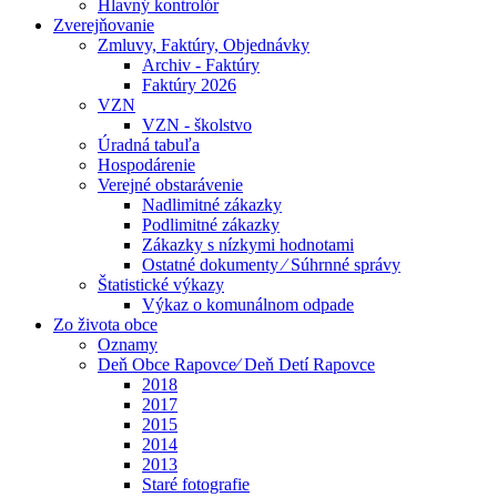
Hlavný kontrolór
Zverejňovanie
Zmluvy, Faktúry, Objednávky
Archiv - Faktúry
Faktúry 2026
VZN
VZN - školstvo
Úradná tabuľa
Hospodárenie
Verejné obstarávenie
Nadlimitné zákazky
Podlimitné zákazky
Zákazky s nízkymi hodnotami
Ostatné dokumenty ⁄ Súhrnné správy
Štatistické výkazy
Výkaz o komunálnom odpade
Zo života obce
Oznamy
Deň Obce Rapovce⁄ Deň Detí Rapovce
2018
2017
2015
2014
2013
Staré fotografie