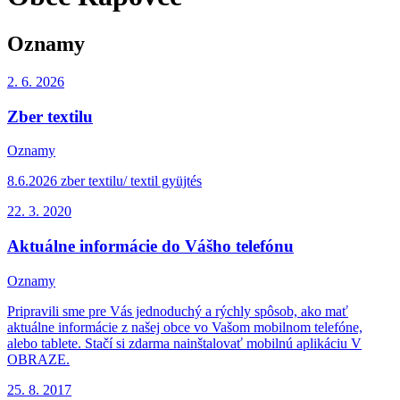
Oznamy
2. 6.
2026
Zber textilu
Oznamy
8.6.2026 zber textilu/ textil gyüjtés
22. 3.
2020
Aktuálne informácie do Vášho telefónu
Oznamy
Pripravili sme pre Vás jednoduchý a rýchly spôsob, ako mať
aktuálne informácie z našej obce vo Vašom mobilnom telefóne,
alebo tablete. Stačí si zdarma nainštalovať mobilnú aplikáciu V
OBRAZE.
25. 8.
2017